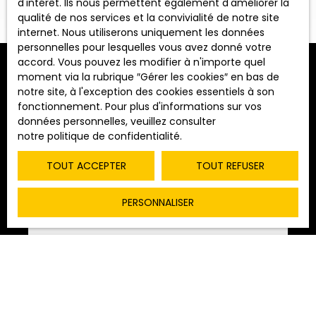
d'intérêt. Ils nous permettent également d'améliorer la
qualité de nos services et la convivialité de notre site
Vente
Location
internet. Nous utiliserons uniquement les données
personnelles pour lesquelles vous avez donné votre
Type de bien
accord. Vous pouvez les modifier à n'importe quel
Appartement
moment via la rubrique ″Gérer les cookies″ en bas de
Trier par
notre site, à l'exception des cookies essentiels à son
ALERTE MAIL
Pertinence
Localisation
fonctionnement. Pour plus d'informations sur vos
Saint-Marcel (71380)
données personnelles, veuillez consulter
notre politique de confidentialité
.
Loyer max (€/mois)
TOUT ACCEPTER
TOUT REFUSER
Surface min (m²)
PERSONNALISER
RECHERCHER
500
€ /mois CC