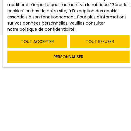
appel à l’un de nos conseillers
, qui pourra se
modifier à n'importe quel moment via la rubrique ″Gérer les
rendre sur place et
analyser tous les éléments
cookies″ en bas de notre site, à l'exception des cookies
spécifiques de votre propriété
.
essentiels à son fonctionnement. Pour plus d'informations
sur vos données personnelles, veuillez consulter
notre politique de confidentialité
.
TOUT ACCEPTER
TOUT REFUSER
PERSONNALISER