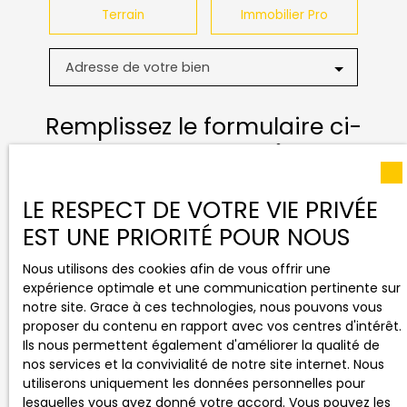
Terrain
Immobilier Pro
Adresse de votre bien
Remplissez le formulaire ci-
dessus pour
recevoir votre
évaluation automatique
LE RESPECT DE VOTRE VIE PRIVÉE
EST UNE PRIORITÉ POUR NOUS
Notre technologie d’estimation automatique vous
permet d’obtenir rapidement un
premier aperçu
Nous utilisons des cookies afin de vous offrir une
du prix au m²
de votre bien à Louhans ou ailleurs.
expérience optimale et une communication pertinente sur
Cet outil est idéal pour se faire une idée générale
notre site. Grace à ces technologies, nous pouvons vous
de la valeur de votre logement,
en quelques clics
.
proposer du contenu en rapport avec vos centres d'intérêt.
Ils nous permettent également d'améliorer la qualité de
Ce service constitue un point de départ, mais ne
nos services et la convivialité de notre site internet. Nous
remplace pas l’expertise terrain. Pour affiner le
utiliserons uniquement les données personnelles pour
résultat, nous vous recommandons de
faire
lesquelles vous avez donné votre accord. Vous pouvez les