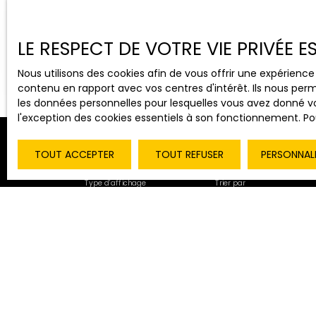
Vente
Location
LE RESPECT DE VOTRE VIE PRIVÉE 
Type de bien
Localisation
Immobilier Pro
Nous utilisons des cookies afin de vous offrir une expérien
contenu en rapport avec vos centres d'intérêt. Ils nous perm
les données personnelles pour lesquelles vous avez donné vo
l'exception des cookies essentiels à son fonctionnement. Pou
TOUT ACCEPTER
TOUT REFUSER
PERSONNAL
Type d'affichage
Trier par
Galerie
Pertinence