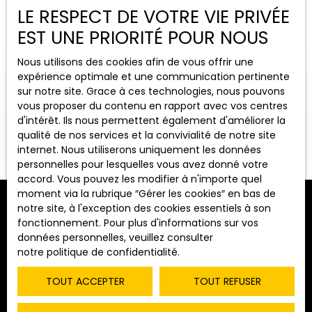
LE RESPECT DE VOTRE VIE PRIVÉE
EST UNE PRIORITÉ POUR NOUS
Nous utilisons des cookies afin de vous offrir une
expérience optimale et une communication pertinente
sur notre site. Grace à ces technologies, nous pouvons
vous proposer du contenu en rapport avec vos centres
d'intérêt. Ils nous permettent également d'améliorer la
OUVRIR LA RECHERCHE
qualité de nos services et la convivialité de notre site
internet. Nous utiliserons uniquement les données
personnelles pour lesquelles vous avez donné votre
Vente
Location
accord. Vous pouvez les modifier à n'importe quel
moment via la rubrique ″Gérer les cookies″ en bas de
Type de bien
notre site, à l'exception des cookies essentiels à son
Immobilier Pro
Trier par
fonctionnement. Pour plus d'informations sur vos
ALERTE MAIL
Pertinence
données personnelles, veuillez consulter
Localisation
notre politique de confidentialité
.
Saint-Jean-de-Losne (21170)
TOUT ACCEPTER
TOUT REFUSER
Loyer max (€/mois)