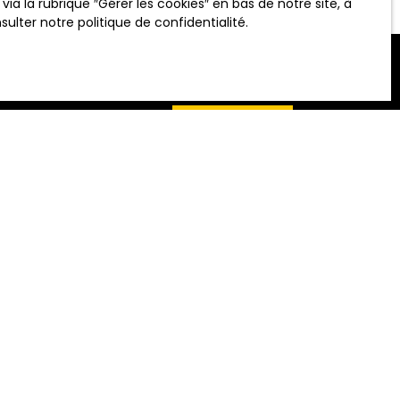
 la rubrique ″Gérer les cookies″ en bas de notre site, à
nsulter
notre politique de confidentialité
.
ALERTE MAIL