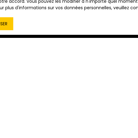
tre accord. Vous pouvez les modifier à n'importe quel moment via
r plus d'informations sur vos données personnelles, veuillez co
ISER
Aucun résultat