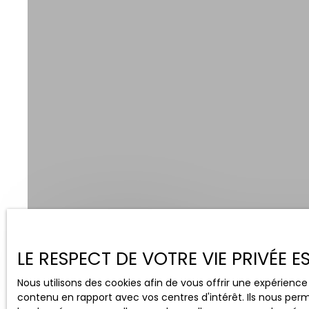
Vente
Location
LE RESPECT DE VOTRE VIE PRIVÉE 
Type de bien
Localisation
Nous utilisons des cookies afin de vous offrir une expérien
Maison
Pierre-de-Bress
contenu en rapport avec vos centres d'intérêt. Ils nous perm