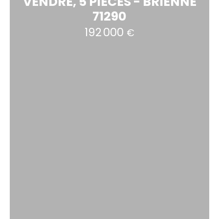
VENDRE, 5 PIÈCES - BRIENNE
71290
192 000
€