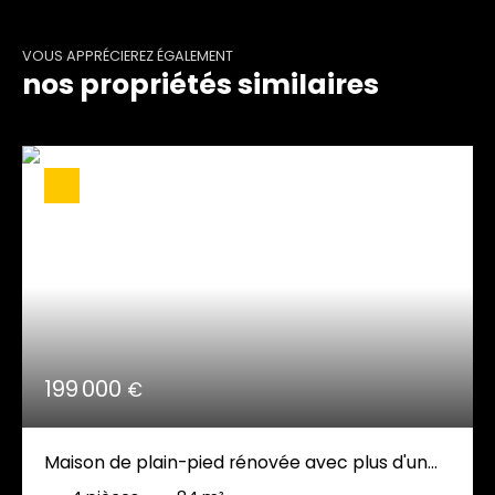
VOUS APPRÉCIEREZ ÉGALEMENT
nos propriétés similaires
199 000
€
Maison de plain-pied rénovée avec plus d'un
hectare de terrain, dépendances et panneaux