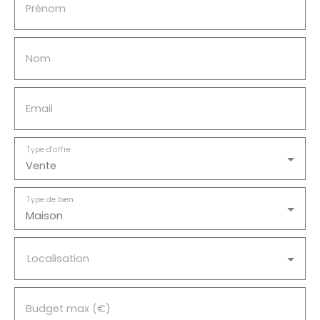
Prénom
qui recherchent de l'espace et de la tranquillité. Un
bien fonctionnel offrant de beaux volumes
extérieurs et un environnement paisible. À
Nom
découvrir sans tarder !
Email
Type d'offre
Vente
Type de bien
Maison
Localisation
Budget max (€)