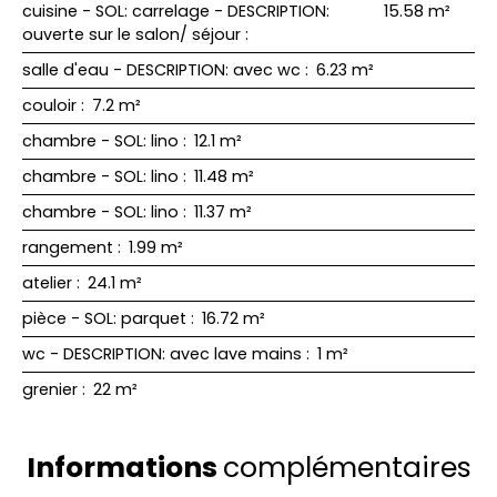
cuisine - SOL: carrelage - DESCRIPTION:
15.58 m²
ouverte sur le salon/ séjour
:
salle d'eau - DESCRIPTION: avec wc
:
6.23 m²
couloir
:
7.2 m²
chambre - SOL: lino
:
12.1 m²
chambre - SOL: lino
:
11.48 m²
chambre - SOL: lino
:
11.37 m²
rangement
:
1.99 m²
atelier
:
24.1 m²
pièce - SOL: parquet
:
16.72 m²
wc - DESCRIPTION: avec lave mains
:
1 m²
grenier
:
22 m²
Informations
complémentaires