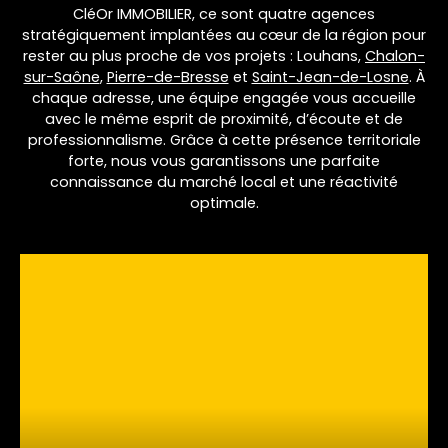
CléOr IMMOBILIER, ce sont quatre agences
stratégiquement implantées au cœur de la région pour
rester au plus proche de vos projets : Louhans,
Chalon-
sur-Saône
,
Pierre-de-Bresse
et
Saint-Jean-de-Losne
. À
chaque adresse, une équipe engagée vous accueille
avec le même esprit de proximité, d’écoute et de
professionnalisme. Grâce à cette présence territoriale
forte, nous vous garantissons une parfaite
connaissance du marché local et une réactivité
optimale.
L
e
a
fl
e
t
|