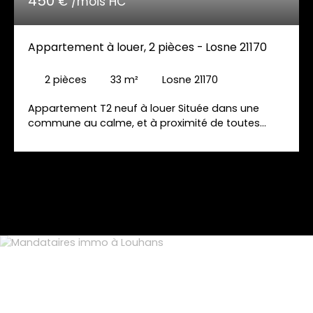
450
€ /mois HC
Appartement à louer, 2 pièces - Losne 21170
2
pièces
33
m²
Losne 21170
Appartement T2 neuf à louer Située dans une
commune au calme, et à proximité de toutes
commodités, cet appartement rénové se
compose d'une pièce de vie avec cuisine équipée
et fonctionnelle, salle de douche avec WC. A
l'étage, une chambre et une mezzanine pouvant
faire office de bureau ou de chambre. Ce bien est
équipé d'une climatisation réversible. Un parking
vous permettra de stationner vos véhicules
facilement. Loyer : 450 € Disponible courant
septembre. N'hésitez pas à nous contacter pour
plus d'informations ou pour organiser une visite.