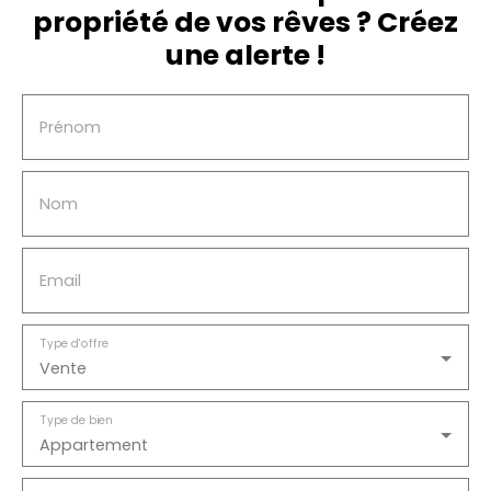
propriété de vos rêves ? Créez
pour un investisseur souhaitant acquérir un bien
avec des locataires déjà en place et une
une alerte !
rentabilité immédiate. Pour plus d’informations ou
organiser une visite, contactez-nous.
Prénom
Nom
Email
Type d'offre
Vente
Type de bien
Appartement