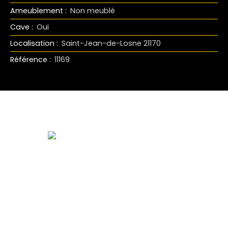
Ameublement
:
Non meublé
Cave
:
Oui
Localisation
:
Saint-Jean-de-Losne 21170
Référence
:
11169