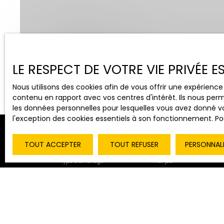
Vente
Location
LE RESPECT DE VOTRE VIE PRIVÉE 
Type de bien
Localisation
Appartement
Nous utilisons des cookies afin de vous offrir une expérien
contenu en rapport avec vos centres d'intérêt. Ils nous perm
les données personnelles pour lesquelles vous avez donné vo
l'exception des cookies essentiels à son fonctionnement. Pou
TOUT ACCEPTER
TOUT REFUSER
PERSONNAL
Type d'affichage
Trier par
Galerie
Pertinence
Spécial investisseur