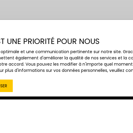
EST UNE PRIORITÉ POUR NOUS
Budget max (€)
Surface min
Châtenoy-le-Royal (71880)
ce optimale et une communication pertinente sur notre site. Gr
ettent également d'améliorer la qualité de nos services et la con
tre accord. Vous pouvez les modifier à n'importe quel moment via
r plus d'informations sur vos données personnelles, veuillez co
ISER