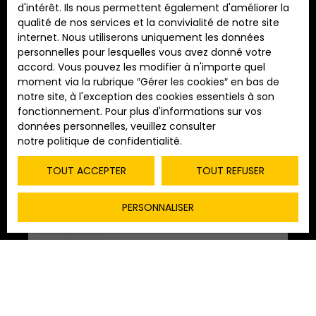
d'intérêt. Ils nous permettent également d'améliorer la
Appartement
qualité de nos services et la convivialité de notre site
Trier par
ALERTE MAIL
internet. Nous utiliserons uniquement les données
Pertinence
Localisation
personnelles pour lesquelles vous avez donné votre
Dijon (21000)
accord. Vous pouvez les modifier à n'importe quel
moment via la rubrique ″Gérer les cookies″ en bas de
Budget max (€)
notre site, à l'exception des cookies essentiels à son
fonctionnement. Pour plus d'informations sur vos
données personnelles, veuillez consulter
Surface min (m²)
notre politique de confidentialité
.
TOUT ACCEPTER
TOUT REFUSER
RECHERCHER
PERSONNALISER
130 000
€
Appartement à vendre, 3 pièces - Dijon
21000
3
pièces
51
m²
Dijon 21000
11135