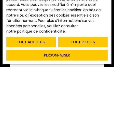
accord. Vous pouvez les modifier à n'importe quel
Type de bien
moment via la rubrique ″Gérer les cookies″ en bas de
Immeuble
Trier par
notre site, à l'exception des cookies essentiels à son
ALERTE MAIL
Pertinence
fonctionnement. Pour plus d'informations sur vos
Localisation
données personnelles, veuillez consulter
Saint-Jean-de-Losne (21170)
notre politique de confidentialité
.
Budget max (€)
TOUT ACCEPTER
TOUT REFUSER
Surface min (m²)
PERSONNALISER
RECHERCHER
230 000
€
Immeuble à vendre, 209 m² - Saint-Jean-
de-Losne 21170
209
m²
Saint-Jean-de-Losne 21170