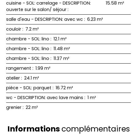
cuisine - SOL: carrelage - DESCRIPTION:
15.58 m²
ouverte sur le salon/ séjour
:
salle d'eau - DESCRIPTION: avec wc
:
6.23 m²
couloir
:
7.2 m²
chambre - SOL: lino
:
12.1 m²
chambre - SOL: lino
:
11.48 m²
chambre - SOL: lino
:
11.37 m²
rangement
:
1.99 m²
atelier
:
24.1 m²
pièce - SOL: parquet
:
16.72 m²
wc - DESCRIPTION: avec lave mains
:
1 m²
grenier
:
22 m²
Informations
complémentaires