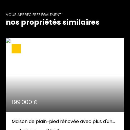
VOUS APPRÉCIEREZ ÉGALEMENT
nos propriétés similaires
199 000
€
Maison de plain-pied rénovée avec plus d'un
hectare de terrain, dépendances et panneaux