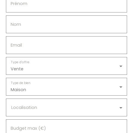
Prénom
qui recherchent de l'espace et de la tranquillité. Un
bien fonctionnel offrant de beaux volumes
extérieurs et un environnement paisible. À
Nom
découvrir sans tarder !
Email
Type d'offre
Vente
Type de bien
Maison
Localisation
Budget max (€)