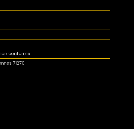
l non conforme
ennes 71270