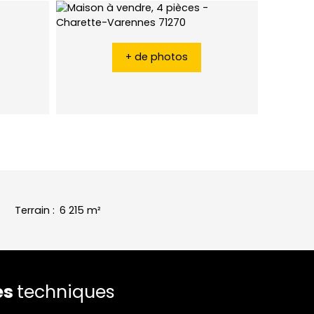
+ de photos
Terrain
:
6 215
m²
es
techniques