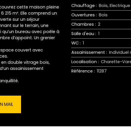
Chauffage
:
Bois, Electrique
couvrez cette maison pleine
6 215 m². Elle comprend un
Ouvertures
:
Bois
uverte sur un séjour
Chambres
:
2
ant sur le terrain, une
i qu’un bureau avec poêle à
Salle d'eau
:
1
mbre d’appoint. Un grenier
WC
:
1
un espace couvert avec
Assainissement
:
Individue
ces.
Localisation
:
Charette-Var
en double vitrage bois,
 d’un assainissement
Référence
:
11287
nquillité.
N MAIL