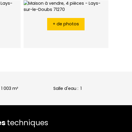
+ de photos
:
1 003
m²
Salle d'eau
:
1
es
techniques