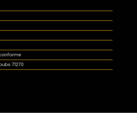
l conforme
oubs 71270