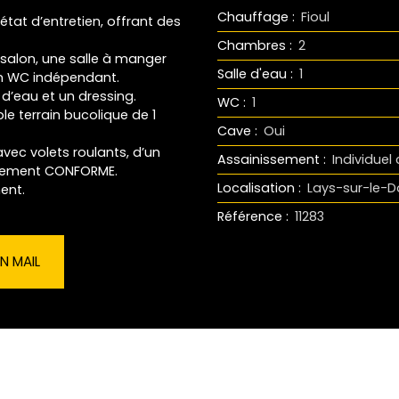
Chauffage
:
Fioul
tat d’entretien, offrant des
Chambres
:
2
salon, une salle à manger
Salle d'eau
:
1
’un WC indépendant.
 d’eau et un dressing.
WC
:
1
ble terrain bucolique de 1
Cave
:
Oui
vec volets roulants, d’un
Assainissement
:
Individue
issement CONFORME.
Localisation
:
Lays-sur-le-D
ent.
Référence
:
11283
N MAIL