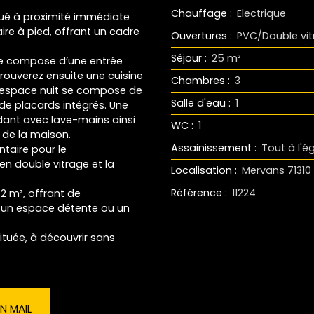
Chauffage
:
Electrique
tué à proximité immédiate
ire à pied, offrant un cadre
Ouvertures
:
PVC/Double vi
Séjour
:
25
m²
se compose d’une entrée
rouverez ensuite une cuisine
Chambres
:
3
 L’espace nuit se compose de
Salle d'eau
:
1
de placards intégrés. Une
dant avec lave-mains ainsi
WC
:
1
 de la maison.
Assainissement
:
Tout à l'é
taire pour le
en double vitrage et la
Localisation
:
Mervans 71310
Référence
:
11224
32 m², offrant de
, un espace détente ou un
ituée, à découvrir sans
N MAIL