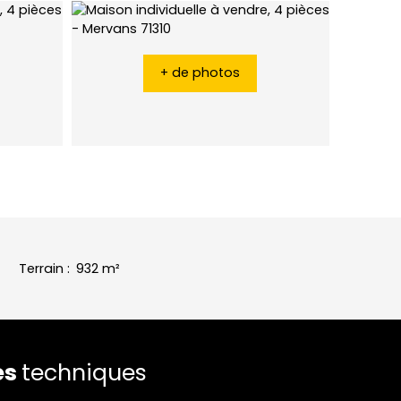
+ de photos
Terrain
:
932
m²
es
techniques