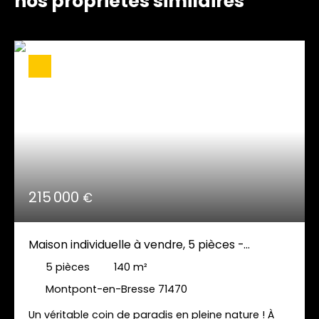
nos propriétés similaires
215 000
€
Maison individuelle à vendre, 5 pièces -
Montpont-en-Bresse 71470
5
pièces
140
m²
Montpont-en-Bresse 71470
Un véritable coin de paradis en pleine nature ! À