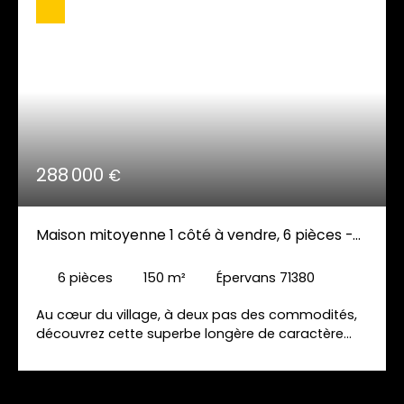
288 000
€
Maison mitoyenne 1 côté à vendre, 6 pièces -
Épervans 71380
6
pièces
150
m²
Épervans 71380
Au cœur du village, à deux pas des commodités,
découvrez cette superbe longère de caractère
datant de 1870, offrant un cadre de vie rare où le
charme de l’ancien s’allie harmonieusement au
confort d’aujourd’hui. Dès l’entrée, vous serez