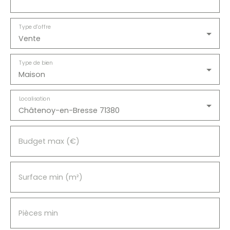
vitrage PVC, assurant confort et efficacité. Une
propriété de charme, rare sur le secteur, qui
Type d'offre
conjugue cachet, espace et qualité de vie.
Vente
Type de bien
Maison
Localisation
Châtenoy-en-Bresse 71380
Budget max (€)
Surface min (m²)
Pièces min