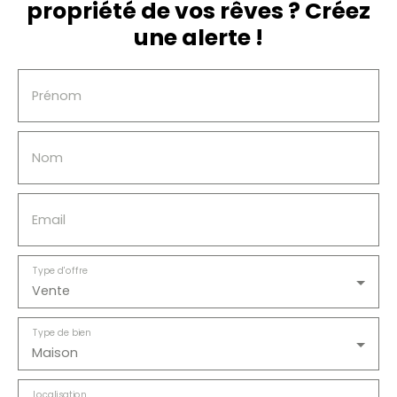
propriété de vos rêves ? Créez
beaux volumes dans un cadre verdoyant et
agréable.
une alerte !
Prénom
Nom
Email
Type d'offre
Vente
Type de bien
Maison
Localisation