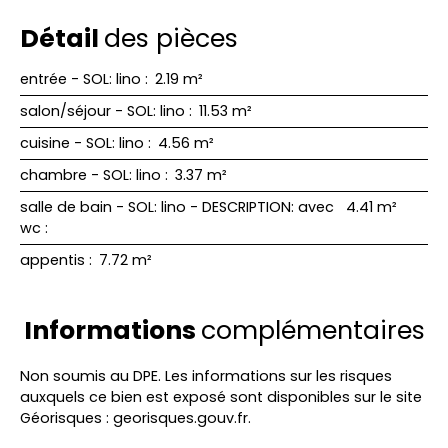
Détail
des pièces
entrée - SOL: lino
:
2.19 m²
salon/séjour - SOL: lino
:
11.53 m²
cuisine - SOL: lino
:
4.56 m²
chambre - SOL: lino
:
3.37 m²
salle de bain - SOL: lino - DESCRIPTION: avec
4.41 m²
wc
:
appentis
:
7.72 m²
Informations
complémentaires
Non soumis au DPE. Les informations sur les risques
auxquels ce bien est exposé sont disponibles sur le site
Géorisques : georisques.gouv.fr.