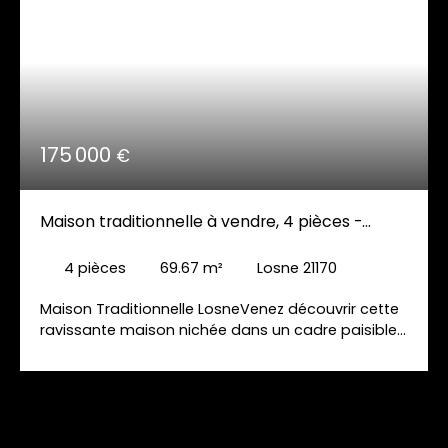
175 000
€
Maison traditionnelle à vendre, 4 pièces -
Losne 21170
4
pièces
69.67
m²
Losne 21170
Maison Traditionnelle LosneVenez découvrir cette
ravissante maison nichée dans un cadre paisible
et ensoleillé en plein cœur de Losne. Elle se
compose d'un séjour spacieux baigné de lumière
grâce à son exposition sud-ouest, d'une cuisine
équipée fonctionnelle, de deux chambres
lumineuses, d'une salle de bain, WC. Le sous-sol