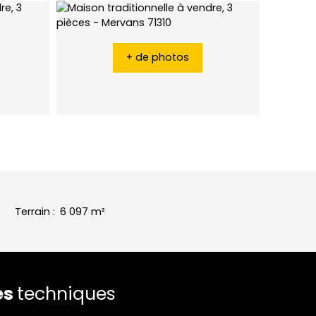
+ de photos
Terrain
:
6 097
m²
es
techniques