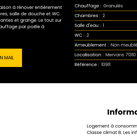
Chauffage
:
Granulés
aison à rénover entièrement
res, salle de douche et WC.
Chambres
:
2
ntes et grange. Le tout sur
Salle d'eau
:
1
hauffage par poêle à
WC
:
2
Ameublement
:
Non meubl
Localisation
:
Mervans 71310
N MAIL
Référence
:
10911
Inform
Logement à consommati
Classe climat B. Les in