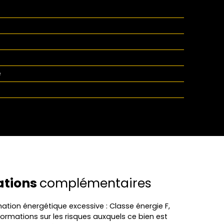
é
ations
complémentaires
on énergétique excessive : Classe énergie F,
formations sur les risques auxquels ce bien est