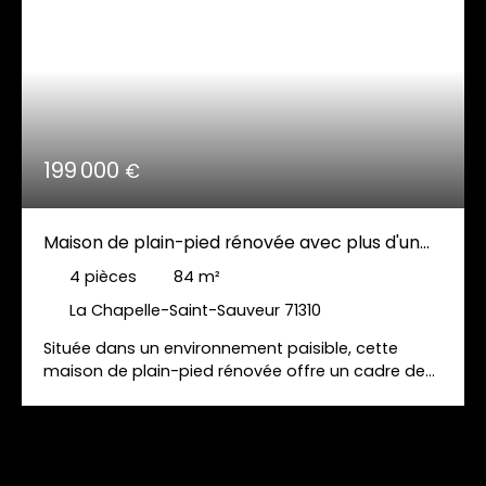
199 000
€
Maison de plain-pied rénovée avec plus d'un
hectare de terrain, dépendances et panneaux
4
pièces
84
m²
photovoltaïques
La Chapelle-Saint-Sauveur 71310
Située dans un environnement paisible, cette
maison de plain-pied rénovée offre un cadre de
vie agréable sur un terrain de 10 721 m². Elle se
compose d'une cuisine équipée, d'un salon-
séjour, de deux chambres, d'une salle d'eau avec
baignoire et douche, ainsi que d'un WC avec
espace buanderie. À l'extérieur, vous profiterez