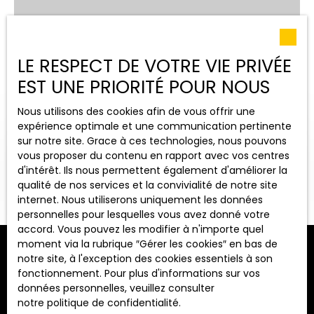
LE RESPECT DE VOTRE VIE PRIVÉE
EST UNE PRIORITÉ POUR NOUS
Nous utilisons des cookies afin de vous offrir une
expérience optimale et une communication pertinente
sur notre site. Grace à ces technologies, nous pouvons
vous proposer du contenu en rapport avec vos centres
d'intérêt. Ils nous permettent également d'améliorer la
OUVRIR LA RECHERCHE
qualité de nos services et la convivialité de notre site
internet. Nous utiliserons uniquement les données
Vente
Location
personnelles pour lesquelles vous avez donné votre
accord. Vous pouvez les modifier à n'importe quel
Type de bien
moment via la rubrique ″Gérer les cookies″ en bas de
Maison
notre site, à l'exception des cookies essentiels à son
Trier par
fonctionnement. Pour plus d'informations sur vos
ALERTE MAIL
Pertinence
Localisation
données personnelles, veuillez consulter
Échenon (21170)
notre politique de confidentialité
.