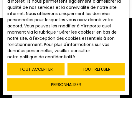
d'intérêt. Ils nous permettent également d'améliorer la
qualité de nos services et la convivialité de notre site
Vente
Location
internet. Nous utiliserons uniquement les données
personnelles pour lesquelles vous avez donné votre
Type de bien
accord. Vous pouvez les modifier à n'importe quel
Maison
moment via la rubrique ″Gérer les cookies″ en bas de
Trier par
notre site, à l'exception des cookies essentiels à son
ALERTE MAIL
Pertinence
Localisation
fonctionnement. Pour plus d'informations sur vos
Gigny-sur-Saône (71240)
données personnelles, veuillez consulter
notre politique de confidentialité
.
Budget max (€)
Coup de cœur
TOUT ACCEPTER
TOUT REFUSER
Surface min (m²)
PERSONNALISER
RECHERCHER
203 000
€