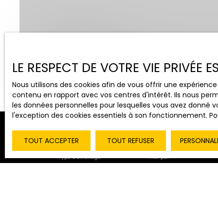
Vente
Location
LE RESPECT DE VOTRE VIE PRIVÉE 
Type de bien
Localisation
Maison
Laives (71240)
Nous utilisons des cookies afin de vous offrir une expérien
contenu en rapport avec vos centres d'intérêt. Ils nous perm
les données personnelles pour lesquelles vous avez donné vo
l'exception des cookies essentiels à son fonctionnement. Pou
TOUT ACCEPTER
TOUT REFUSER
PERSONNAL
Type d'affichage
Trier par
Galerie
Pertinence
Nouveauté