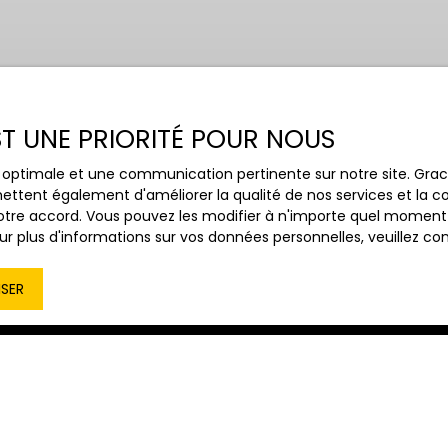
EST UNE PRIORITÉ POUR NOUS
Budget max (€)
Surface min
ce optimale et une communication pertinente sur notre site. Gr
ettent également d'améliorer la qualité de nos services et la con
tre accord. Vous pouvez les modifier à n'importe quel moment via
r plus d'informations sur vos données personnelles, veuillez co
ISER