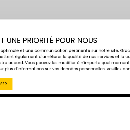
EST UNE PRIORITÉ POUR NOUS
Budget max (€)
Surface min
70)
ce optimale et une communication pertinente sur notre site. Gr
ettent également d'améliorer la qualité de nos services et la con
tre accord. Vous pouvez les modifier à n'importe quel moment via
r plus d'informations sur vos données personnelles, veuillez co
ISER