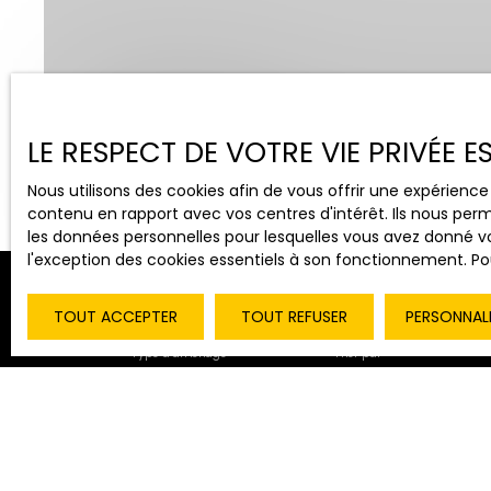
Vente
Location
LE RESPECT DE VOTRE VIE PRIVÉE 
Type de bien
Localisation
Maison
Ménetreuil (714
Nous utilisons des cookies afin de vous offrir une expérien
contenu en rapport avec vos centres d'intérêt. Ils nous perm
les données personnelles pour lesquelles vous avez donné vo
l'exception des cookies essentiels à son fonctionnement. Pou
TOUT ACCEPTER
TOUT REFUSER
PERSONNAL
Type d'affichage
Trier par
Galerie
Pertinence