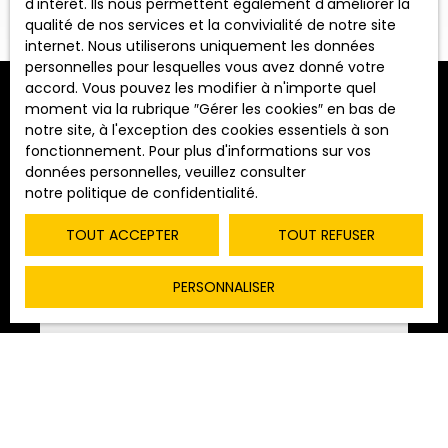
d'intérêt. Ils nous permettent également d'améliorer la
qualité de nos services et la convivialité de notre site
Vente
Location
internet. Nous utiliserons uniquement les données
personnelles pour lesquelles vous avez donné votre
Type de bien
accord. Vous pouvez les modifier à n'importe quel
Maison
moment via la rubrique ″Gérer les cookies″ en bas de
Trier par
notre site, à l'exception des cookies essentiels à son
ALERTE MAIL
Pertinence
Localisation
fonctionnement. Pour plus d'informations sur vos
Pourlans (71270)
données personnelles, veuillez consulter
notre politique de confidentialité
.
Budget max (€)
Vendu
TOUT ACCEPTER
TOUT REFUSER
Surface min (m²)
PERSONNALISER
RECHERCHER
115 000
€