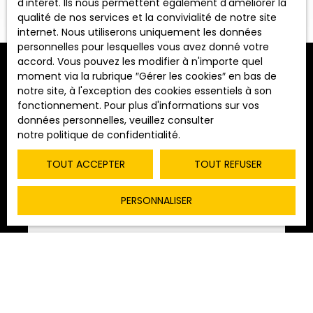
d'intérêt. Ils nous permettent également d'améliorer la
qualité de nos services et la convivialité de notre site
Vente
Location
internet. Nous utiliserons uniquement les données
personnelles pour lesquelles vous avez donné votre
Type de bien
accord. Vous pouvez les modifier à n'importe quel
Maison
moment via la rubrique ″Gérer les cookies″ en bas de
Trier par
notre site, à l'exception des cookies essentiels à son
ALERTE MAIL
Pertinence
Localisation
fonctionnement. Pour plus d'informations sur vos
Saint-Ambreuil (71240)
données personnelles, veuillez consulter
notre politique de confidentialité
.
Budget max (€)
TOUT ACCEPTER
TOUT REFUSER
Surface min (m²)
PERSONNALISER
RECHERCHER
145 000
€