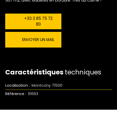
507 m2, avec viabilités en bordure. Très au calme !
+33 3 85 75 72
80
ENVOYER UN MAIL
Caractéristiques
techniques
Localisation
:
Montcony 71500
Référence
:
10663