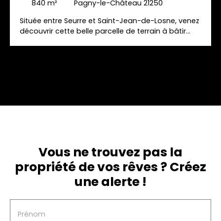
840
m²
Pagny-le-Château 21250
Située entre Seurre et Saint-Jean-de-Losne, venez
découvrir cette belle parcelle de terrain à bâtir
d'une contenance d'environ 715m2 située au
calme sur la commune de Pagny-le-Château. Ce
terrain est libre de tout constructeur. Viabilisation
en bordure. Certificat d'urbanisme obtenu.
Parfaitement situé vous serez à moins de 10
minutes de toutes les commodités (écoles,
collège, gare, autoroute, commerces divers). A
découvrir rapidement.
Vous ne trouvez pas la
propriété de vos rêves ? Créez
une alerte !
Prénom