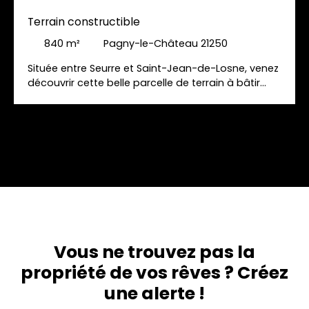
Terrain constructible
840
m²
Pagny-le-Château 21250
Située entre Seurre et Saint-Jean-de-Losne, venez
découvrir cette belle parcelle de terrain à bâtir
d'une contenance d'environ 715m2 située au
calme sur la commune de Pagny-le-Château. Ce
terrain est libre de tout constructeur. Viabilisation
en bordure. Certificat d'urbanisme obtenu.
Parfaitement situé vous serez à moins de 10
minutes de toutes les commodités (écoles,
collège, gare, autoroute, commerces divers). A
découvrir rapidement.
Vous ne trouvez pas la
propriété de vos rêves ? Créez
une alerte !