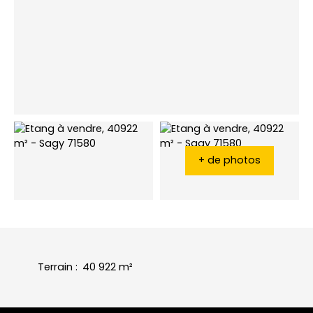
+ de photos
Terrain
:
40 922
m²