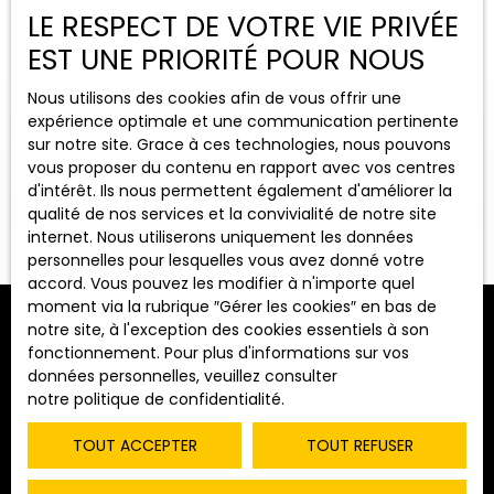
LE RESPECT DE VOTRE VIE PRIVÉE
EST UNE PRIORITÉ POUR NOUS
Nous utilisons des cookies afin de vous offrir une
expérience optimale et une communication pertinente
sur notre site. Grace à ces technologies, nous pouvons
vous proposer du contenu en rapport avec vos centres
d'intérêt. Ils nous permettent également d'améliorer la
OUVRIR LA RECHERCHE
qualité de nos services et la convivialité de notre site
internet. Nous utiliserons uniquement les données
personnelles pour lesquelles vous avez donné votre
Vente
Location
accord. Vous pouvez les modifier à n'importe quel
moment via la rubrique ″Gérer les cookies″ en bas de
Type de bien
notre site, à l'exception des cookies essentiels à son
Terrain
Trier par
fonctionnement. Pour plus d'informations sur vos
ALERTE MAIL
Pertinence
données personnelles, veuillez consulter
Localisation
notre politique de confidentialité
.
Le Fay (71580)
TOUT ACCEPTER
TOUT REFUSER
Budget max (€)