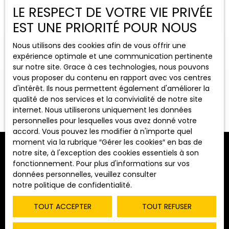
LE RESPECT DE VOTRE VIE PRIVÉE
EST UNE PRIORITÉ POUR NOUS
Nous utilisons des cookies afin de vous offrir une
expérience optimale et une communication pertinente
sur notre site. Grace à ces technologies, nous pouvons
vous proposer du contenu en rapport avec vos centres
d'intérêt. Ils nous permettent également d'améliorer la
OUVRIR LA RECHERCHE
qualité de nos services et la convivialité de notre site
internet. Nous utiliserons uniquement les données
personnelles pour lesquelles vous avez donné votre
Vente
Location
accord. Vous pouvez les modifier à n'importe quel
moment via la rubrique ″Gérer les cookies″ en bas de
Type de bien
notre site, à l'exception des cookies essentiels à son
Terrain
Trier par
fonctionnement. Pour plus d'informations sur vos
ALERTE MAIL
Pertinence
données personnelles, veuillez consulter
Localisation
notre politique de confidentialité
.
Saint-Martin-en-Bresse (71620)
TOUT ACCEPTER
TOUT REFUSER
Budget max (€)