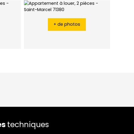
+ de photos
es
techniques