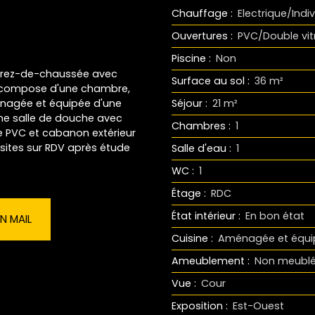
Chauffage
:
Electrique/Indiv
Ouvertures
:
PVC/Double vi
Piscine
:
Non
n rez-de-chaussée avec
Surface au sol
:
36
m²
 se compose d'une chambre,
énagée et équipée d'une
Séjour
:
21
m²
'une salle de douche avec
Chambres
:
1
ge PVC et cabanon extérieur
isites sur RDV après étude
Salle d'eau
:
1
WC
:
1
Étage
:
RDC
État intérieur
:
En bon état
N MAIL
Cuisine
:
Aménagée et équip
Ameublement
:
Non meubl
Vue
:
Cour
Exposition
:
Est-Ouest