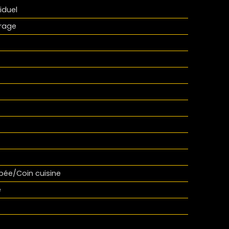
iduel
trage
ée/Coin cuisine
é