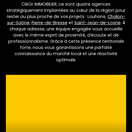
CléOr IMMOBILIER, ce sont quatre agences
stratégiquement implantées au cœur de la région pour
rester au plus proche de vos projets : Louhans,
Chalon-
sur-Saône
,
Pierre-de-Bresse
et
Saint-Jean-de-Losne
. À
chaque adresse, une équipe engagée vous accueille
avec le même esprit de proximité, d’écoute et de
professionnalisme. Grâce à cette présence territoriale
forte, nous vous garantissons une parfaite
connaissance du marché local et une réactivité
optimale.
L
e
a
fl
e
t
|