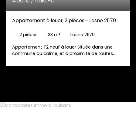
450
€ /mois HC
Appartement à louer, 2 pièces - Losne 21170
2
pièces
33
m²
Losne 21170
Appartement T2 neuf à louer Située dans une
commune au calme, et à proximité de toutes
commodités, cet appartement rénové se
compose d'une pièce de vie avec cuisine équipée
et fonctionnelle, salle de douche avec WC. A
l'étage, une chambre et une mezzanine pouvant
faire office de bureau ou de chambre. Ce bien est
équipé d'une climatisation réversible. Un parking
vous permettra de stationner vos véhicules
facilement. Loyer : 450 € Disponible courant
septembre. N'hésitez pas à nous contacter pour
plus d'informations ou pour organiser une visite.