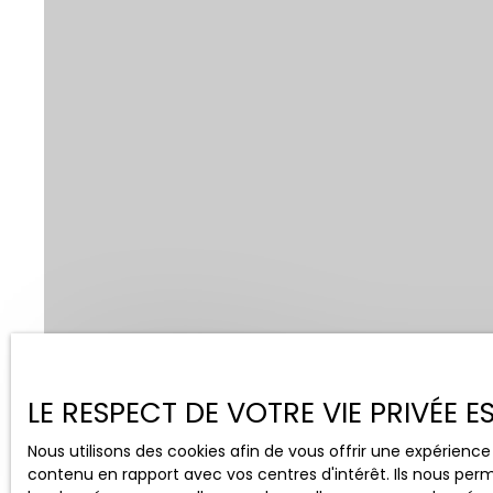
Vente
Location
LE RESPECT DE VOTRE VIE PRIVÉE 
Type de bien
Localisation
Nous utilisons des cookies afin de vous offrir une expérien
Maison
Vieu-d'Izenave 
contenu en rapport avec vos centres d'intérêt. Ils nous perm