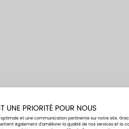
EST UNE PRIORITÉ POUR NOUS
Budget max (€)
Surface min
ce optimale et une communication pertinente sur notre site. Gr
(01430)
ettent également d'améliorer la qualité de nos services et la con