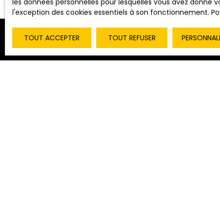
les données personnelles pour lesquelles vous avez donné vo
l'exception des cookies essentiels à son fonctionnement. Pou
TOUT ACCEPTER
TOUT REFUSER
PERSONNAL
Type d'affichage
Trier par
Galerie
Pertinence