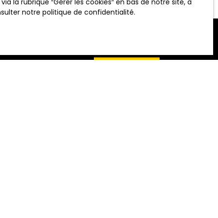
 la rubrique ″Gérer les cookies″ en bas de notre site, à
nsulter
notre politique de confidentialité
.
ALERTE MAIL